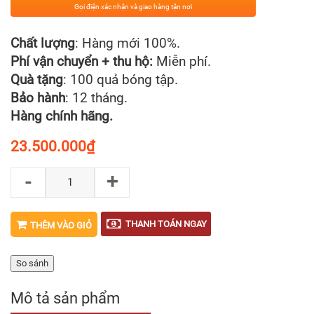
Gọi điện xác nhận và giao hàng tận nơi
Chất lượng
: Hàng mới 100%.
Phí vận chuyển + thu hộ:
Miễn phí.
Quà tặng
: 100 quả bóng tập.
Bảo hành
: 12 tháng.
Hàng chính hãng.
23.500.000
₫
-
+
THANH TOÁN NGAY
THÊM VÀO GIỎ
So sánh
Mô tả sản phẩm