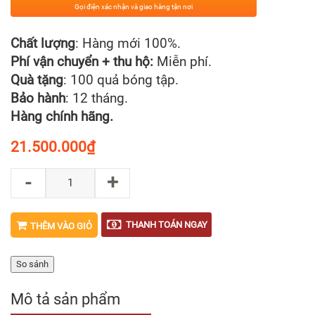
Gọi điện xác nhận và giao hàng tận nơi
Chất lượng
: Hàng mới 100%.
Phí vận chuyển + thu hộ:
Miễn phí.
Quà tặng
: 100 quả bóng tập.
Bảo hành
: 12 tháng.
Hàng chính hãng.
21.500.000
₫
-
+
THANH TOÁN NGAY
THÊM VÀO GIỎ
So sánh
Mô tả sản phẩm